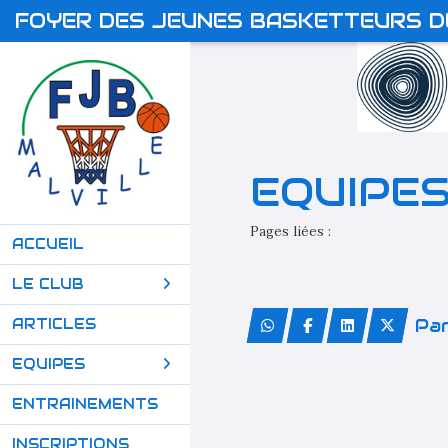
Panneau de gestion des cookies
FOYER DES JEUNES BASKETTEURS D
EQUIPE
Pages liées :
MICRO BASKET
U9 BLANC
ACCUEIL
U15
LE CLUB
Par
ARTICLES
EQUIPES
ENTRAINEMENTS
INSCRIPTIONS