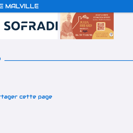
E MALVILLE
S
BABYS
U9 BLEU
U11
U13
U18
LOISIRS
tager cette page